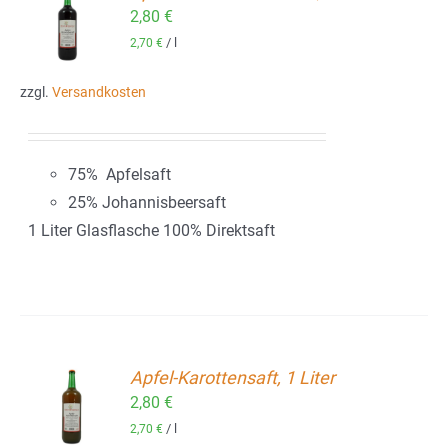
2,80
€
ORB
/
l
2,70
€
zzgl.
Versandkosten
75% Apfelsaft
25% Johannisbeersaft
1 Liter Glasflasche 100% Direktsaft
Apfel-Karottensaft, 1 Liter
2,80
€
ORB
/
l
2,70
€