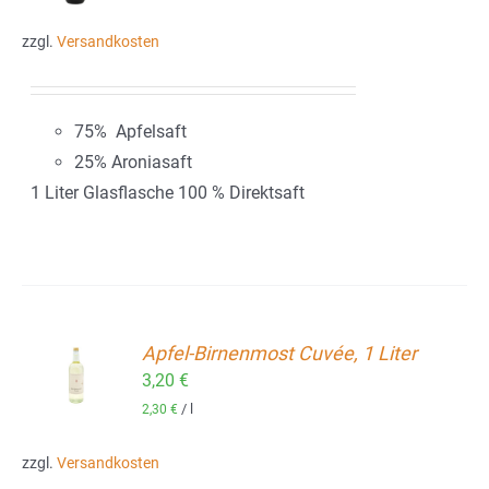
zzgl.
Versandkosten
75% Apfelsaft
25% Aroniasaft
1 Liter Glasflasche 100 % Direktsaft
Apfel-Birnenmost Cuvée, 1 Liter
ORB
3,20
€
/
l
2,30
€
zzgl.
Versandkosten