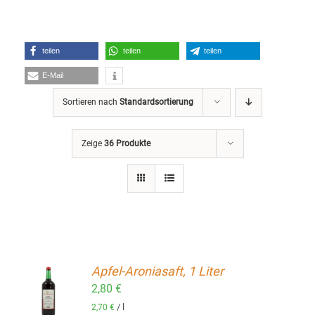
teilen
teilen
teilen
E-Mail
Sortieren nach
Standardsortierung
Zeige
36 Produkte
Apfel-Aroniasaft, 1 Liter
2,80
€
ORB
/
l
2,70
€