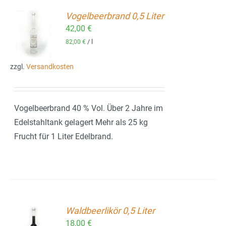
Vogelbeerbrand 0,5 Liter
42,00
€
ORB
/
l
82,00
€
zzgl.
Versandkosten
Vogelbeerbrand 40 % Vol. Über 2 Jahre im
Edelstahltank gelagert Mehr als 25 kg
Frucht für 1 Liter Edelbrand.
Waldbeerlikör 0,5 Liter
18,00
€
ORB