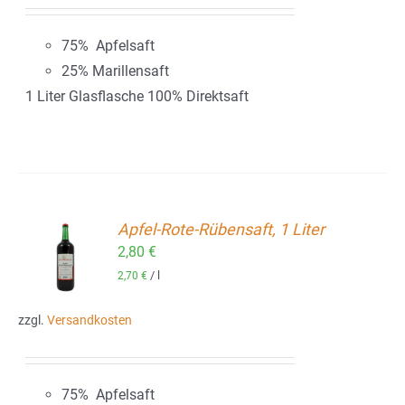
75% Apfelsaft
25% Marillensaft
1 Liter Glasflasche 100% Direktsaft
Apfel-Rote-Rübensaft, 1 Liter
2,80
€
ORB
/
l
2,70
€
zzgl.
Versandkosten
75% Apfelsaft