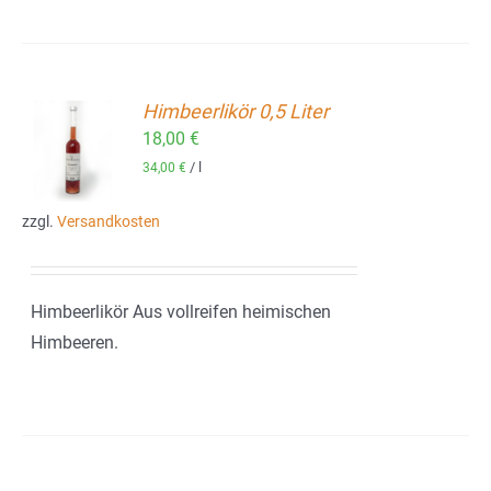
Himbeerlikör 0,5 Liter
18,00
€
ORB
/
l
34,00
€
zzgl.
Versandkosten
Himbeerlikör Aus vollreifen heimischen
Himbeeren.