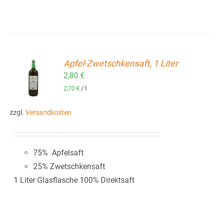
Apfel-Zwetschkensaft, 1 Liter
2,80
€
ORB
/
l
2,70
€
zzgl.
Versandkosten
75% Apfelsaft
25% Zwetschkensaft
1 Liter Glasflasche 100% Direktsaft