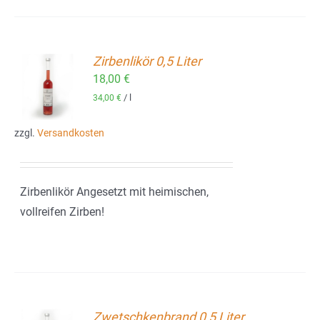
Zirbenlikör 0,5 Liter
18,00
€
ORB
/
l
34,00
€
zzgl.
Versandkosten
Zirbenlikör Angesetzt mit heimischen,
vollreifen Zirben!
Zwetschkenbrand 0,5 Liter