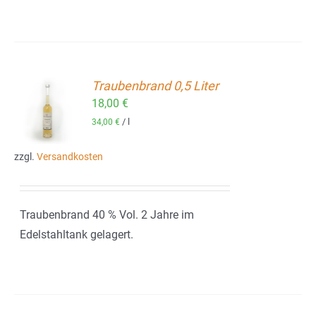
Traubenbrand 0,5 Liter
18,00
€
ORB
/
l
34,00
€
zzgl.
Versandkosten
Traubenbrand 40 % Vol. 2 Jahre im
Edelstahltank gelagert.