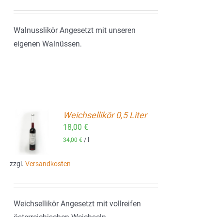
Walnusslikör Angesetzt mit unseren
eigenen Walnüssen.
Weichsellikör 0,5 Liter
18,00
€
ORB
/
l
34,00
€
zzgl.
Versandkosten
Weichsellikör Angesetzt mit vollreifen