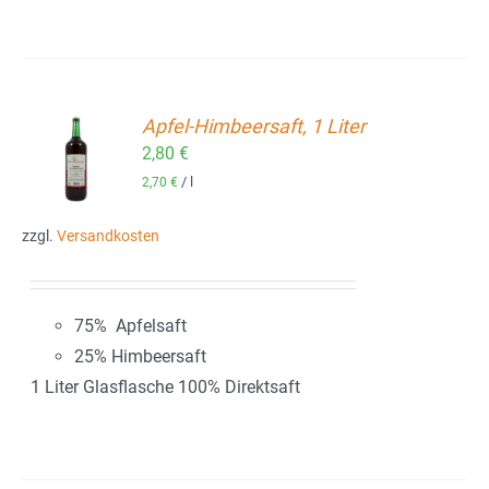
Apfel-Himbeersaft, 1 Liter
2,80
€
ORB
/
l
2,70
€
zzgl.
Versandkosten
75% Apfelsaft
25% Himbeersaft
1 Liter Glasflasche 100% Direktsaft