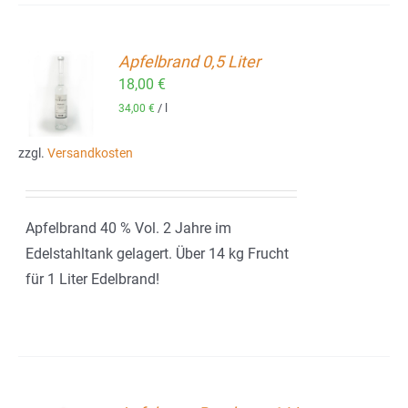
Apfelbrand 0,5 Liter
18,00
€
ORB
/
l
34,00
€
zzgl.
Versandkosten
Apfelbrand 40 % Vol. 2 Jahre im
Edelstahltank gelagert. Über 14 kg Frucht
für 1 Liter Edelbrand!