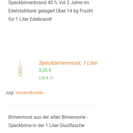
Speckbirnenbrand 40 % Vol 2 Jahre im
Edelstahltank gelagert Über 14 kg Frucht
für 1 Liter Edelbrand!
Speckbirnenmost, 1 Liter
ORB
3,20
€
/
l
2,50
€
zzgl.
Versandkosten
Birnenmost aus der alten Birnensorte -
Speckbirne in der 1 Liter Glasflasche