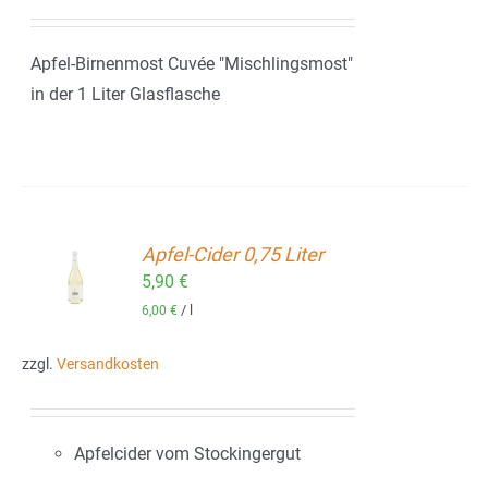
Apfel-Birnenmost Cuvée "Mischlingsmost"
in der 1 Liter Glasflasche
Apfel-Cider 0,75 Liter
ORB
5,90
€
/
l
6,00
€
zzgl.
Versandkosten
Apfelcider vom Stockingergut