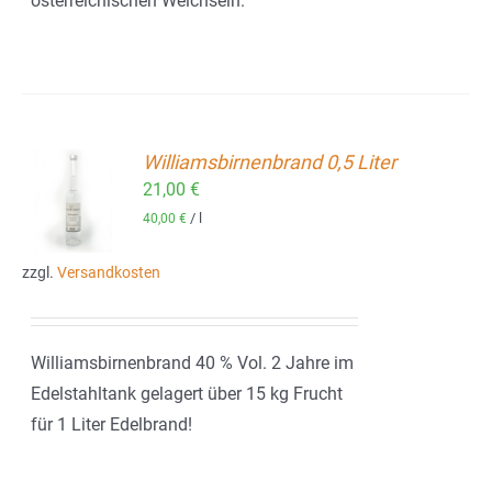
österreichischen Weichseln.
Williamsbirnenbrand 0,5 Liter
21,00
€
ORB
/
l
40,00
€
zzgl.
Versandkosten
Williamsbirnenbrand 40 % Vol. 2 Jahre im
Edelstahltank gelagert über 15 kg Frucht
für 1 Liter Edelbrand!