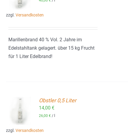
/
l
40,00
€
zzgl.
Versandkosten
Marillenbrand 40 % Vol. 2 Jahre im
Edelstahltank gelagert. über 15 kg Frucht
für 1 Liter Edelbrand!
Obstler 0,5 Liter
14,00
€
ORB
/
l
26,00
€
zzgl.
Versandkosten