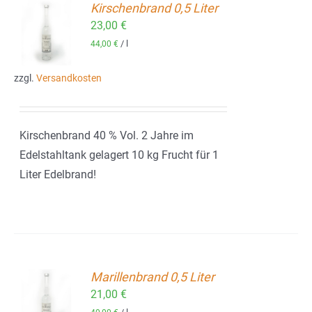
Kirschenbrand 0,5 Liter
23,00
€
ORB
/
l
44,00
€
zzgl.
Versandkosten
Kirschenbrand 40 % Vol. 2 Jahre im
Edelstahltank gelagert 10 kg Frucht für 1
Liter Edelbrand!
Marillenbrand 0,5 Liter
21,00
€
ORB