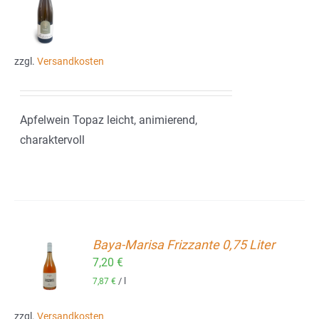
ORB
zzgl.
Versandkosten
Apfelwein Topaz leicht, animierend,
charaktervoll
Baya-Marisa Frizzante 0,75 Liter
7,20
€
ORB
/
l
7,87
€
zzgl.
Versandkosten