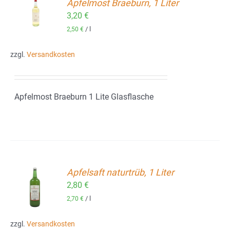
Apfelmost Braeburn, 1 Liter
ORB
3,20
€
/
l
2,50
€
zzgl.
Versandkosten
Apfelmost Braeburn 1 Lite Glasflasche
Apfelsaft naturtrüb, 1 Liter
2,80
€
ORB
/
l
2,70
€
zzgl.
Versandkosten