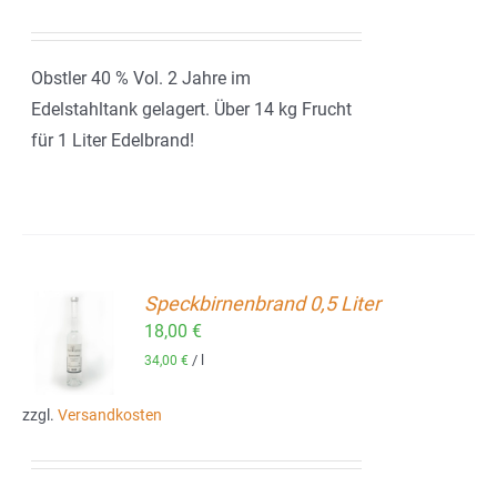
Obstler 40 % Vol. 2 Jahre im
Edelstahltank gelagert. Über 14 kg Frucht
für 1 Liter Edelbrand!
Speckbirnenbrand 0,5 Liter
18,00
€
ORB
/
l
34,00
€
zzgl.
Versandkosten