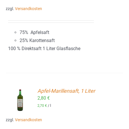
zzgl.
Versandkosten
75% Apfelsaft
25% Karottensaft
100 % Direktsaft 1 Liter Glasflasche
Apfel-Marillensaft, 1 Liter
2,80
€
ORB
/
l
2,70
€
zzgl.
Versandkosten