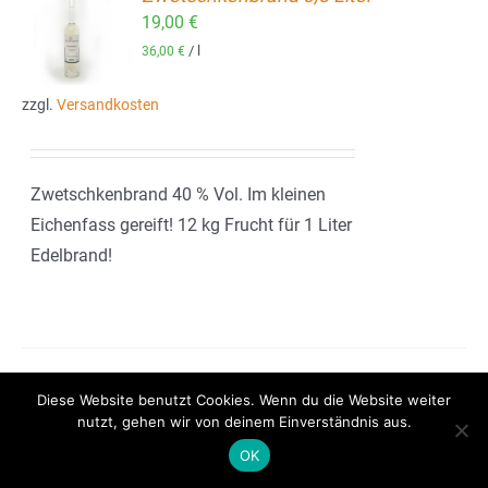
19,00
€
ORB
/
l
36,00
€
zzgl.
Versandkosten
Zwetschkenbrand 40 % Vol. Im kleinen
Eichenfass gereift! 12 kg Frucht für 1 Liter
Edelbrand!
Diese Website benutzt Cookies. Wenn du die Website weiter
nutzt, gehen wir von deinem Einverständnis aus.
OK