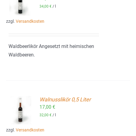
/
l
34,00
€
zzgl.
Versandkosten
Waldbeerlikör Angesetzt mit heimischen
Waldbeeren.
Walnusslikör 0,5 Liter
17,00
€
ORB
/
l
32,00
€
zzgl.
Versandkosten