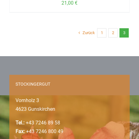
21,00
€
Zurück
1
2
3
STOCKINGERGUT
Vornholz 3
4623 Gunskirchen
Tel.:
+43 7246 89 58
Fax:
+43 7246 800 49