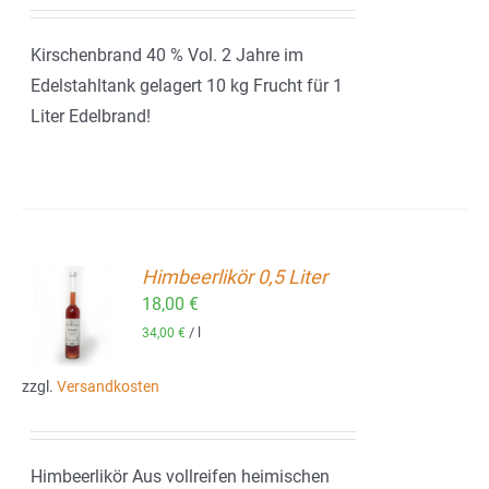
Kirschenbrand 40 % Vol. 2 Jahre im
Edelstahltank gelagert 10 kg Frucht für 1
Liter Edelbrand!
Himbeerlikör 0,5 Liter
18,00
€
ORB
/
l
34,00
€
zzgl.
Versandkosten
Himbeerlikör Aus vollreifen heimischen