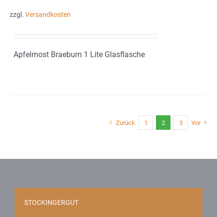
zzgl.
Versandkosten
Apfelmost Braeburn 1 Lite Glasflasche
Zurück
1
2
3
Vor
STOCKINGERGUT