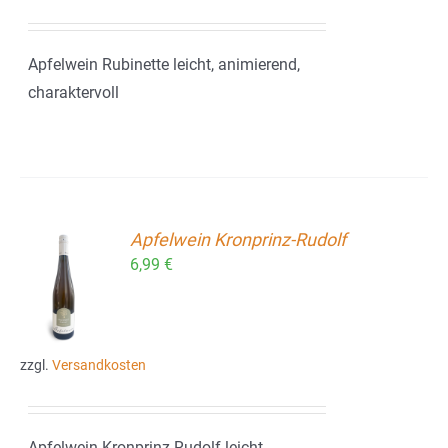
Apfelwein Rubinette leicht, animierend,
charaktervoll
Apfelwein Kronprinz-Rudolf
6,99
€
ORB
zzgl.
Versandkosten
Apfelwein Kronprinz-Rudolf leicht,