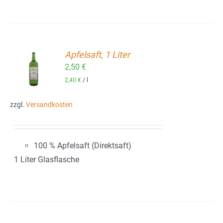
Apfelsaft, 1 Liter
2,50
€
ORB
/
l
2,40
€
zzgl.
Versandkosten
100 % Apfelsaft (Direktsaft)
1 Liter Glasflasche