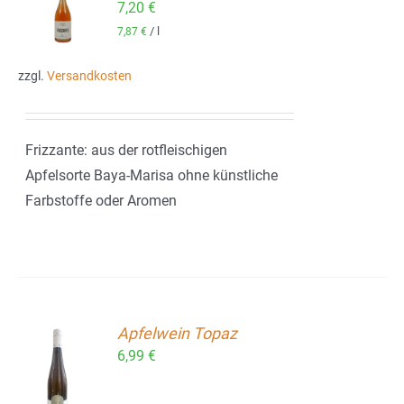
7,20
€
ORB
/
l
7,87
€
zzgl.
Versandkosten
Frizzante: aus der rotfleischigen
Apfelsorte Baya-Marisa ohne künstliche
Farbstoffe oder Aromen
Apfelwein Topaz
6,99
€
ORB