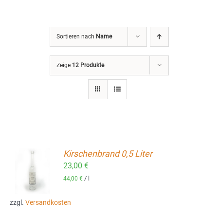
Sortieren nach
Name
Zeige
12 Produkte
Kirschenbrand 0,5 Liter
23,00
€
ORB
/
l
44,00
€
zzgl.
Versandkosten