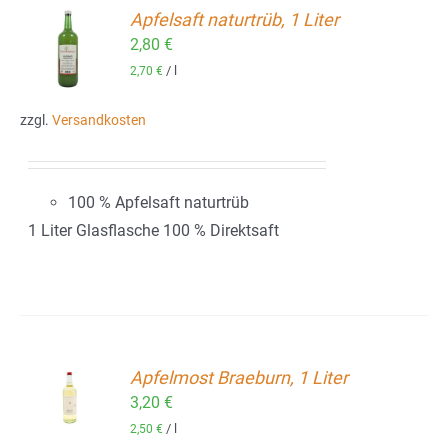
Apfelsaft naturtrüb, 1 Liter
2,80
€
ORB
/
l
2,70
€
zzgl.
Versandkosten
100 % Apfelsaft naturtrüb
1 Liter Glasflasche 100 % Direktsaft
Apfelmost Braeburn, 1 Liter
ORB
3,20
€
/
l
2,50
€