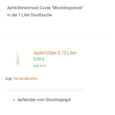
Apfel-Birnenmost Cuvée "Mischlingsmost"
in der 1 Liter Glasflasche
Apfel-Cider 0,75 Liter
ORB
5,90
€
/
l
6,00
€
zzgl.
Versandkosten
Apfelcider vom Stockingergut