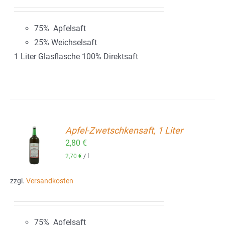
75% Apfelsaft
25% Weichselsaft
1 Liter Glasflasche 100% Direktsaft
Apfel-Zwetschkensaft, 1 Liter
2,80
€
ORB
/
l
2,70
€
zzgl.
Versandkosten
75% Apfelsaft