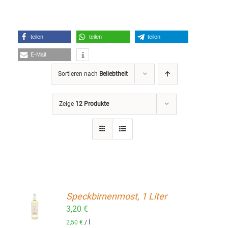
teilen
teilen
teilen
E-Mail
Sortieren nach
Beliebtheit
Zeige
12 Produkte
Speckbirnenmost, 1 Liter
ORB
3,20
€
/
l
2,50
€