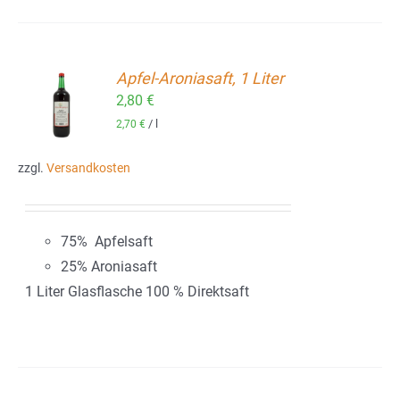
Apfel-Aroniasaft, 1 Liter
2,80
€
ORB
/
l
2,70
€
zzgl.
Versandkosten
75% Apfelsaft
25% Aroniasaft
1 Liter Glasflasche 100 % Direktsaft