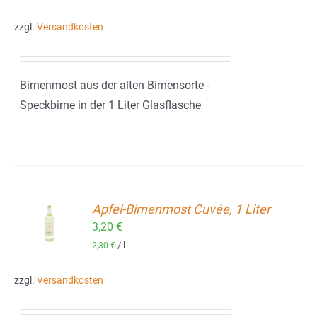
zzgl.
Versandkosten
Birnenmost aus der alten Birnensorte -
Speckbirne in der 1 Liter Glasflasche
Apfel-Birnenmost Cuvée, 1 Liter
ORB
3,20
€
/
l
2,30
€
zzgl.
Versandkosten