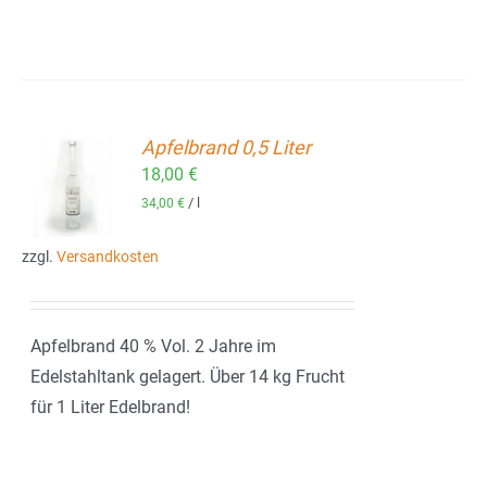
Apfelbrand 0,5 Liter
18,00
€
ORB
/
l
34,00
€
zzgl.
Versandkosten
Apfelbrand 40 % Vol. 2 Jahre im
Edelstahltank gelagert. Über 14 kg Frucht
für 1 Liter Edelbrand!