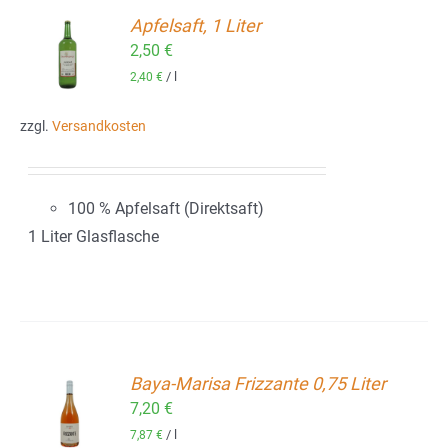
Apfelsaft, 1 Liter
2,50
€
ORB
/
l
2,40
€
zzgl.
Versandkosten
100 % Apfelsaft (Direktsaft)
1 Liter Glasflasche
Baya-Marisa Frizzante 0,75 Liter
7,20
€
ORB
/
l
7,87
€