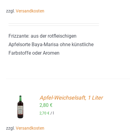
zzgl.
Versandkosten
Frizzante: aus der rotfleischigen
Apfelsorte Baya-Marisa ohne künstliche
Farbstoffe oder Aromen
Apfel-Weichselsaft, 1 Liter
2,80
€
ORB
/
l
2,70
€
zzgl.
Versandkosten