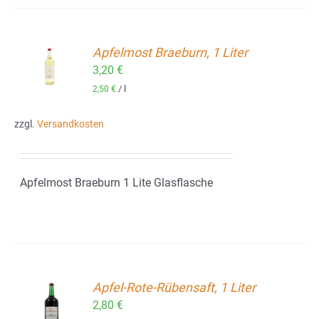
Apfelmost Braeburn, 1 Liter
ORB
3,20
€
/
l
2,50
€
zzgl.
Versandkosten
Apfelmost Braeburn 1 Lite Glasflasche
Apfel-Rote-Rübensaft, 1 Liter
2,80
€
ORB