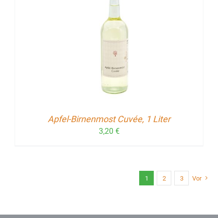
Apfel-Birnenmost Cuvée, 1 Liter
3,20
€
1
2
3
Vor