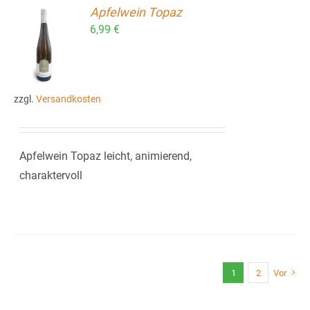
Apfelwein Topaz
6,99
€
ORB
zzgl.
Versandkosten
Apfelwein Topaz leicht, animierend,
charaktervoll
1
2
Vor