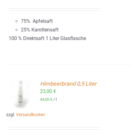
75% Apfelsaft
25% Karottensaft
100 % Direktsaft 1 Liter Glasflasche
Himbeerbrand 0,5 Liter
23,00
€
ORB
/
l
44,00
€
zzgl.
Versandkosten