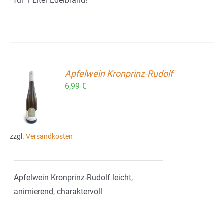
für 1 Liter Edelbrand!
Apfelwein Kronprinz-Rudolf
6,99
€
ORB
zzgl.
Versandkosten
Apfelwein Kronprinz-Rudolf leicht,
animierend, charaktervoll