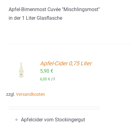
Apfel-Birnenmost Cuvée "Mischlingsmost"
in der 1 Liter Glasflasche
Apfel-Cider 0,75 Liter
ORB
5,90
€
/
l
6,00
€
zzgl.
Versandkosten
Apfelcider vom Stockingergut