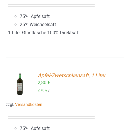
75% Apfelsaft
25% Weichselsaft
1 Liter Glasflasche 100% Direktsaft
Apfel-Zwetschkensaft, 1 Liter
2,80
€
ORB
/
l
2,70
€
zzgl.
Versandkosten
75% Apfelsaft