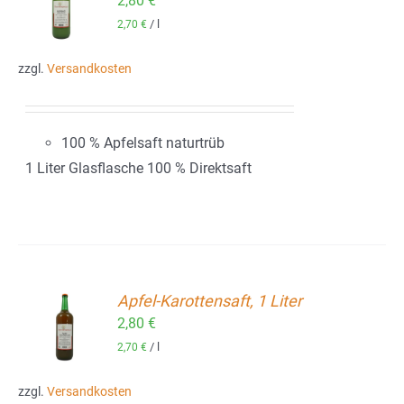
2,80
€
ORB
/
l
2,70
€
zzgl.
Versandkosten
100 % Apfelsaft naturtrüb
1 Liter Glasflasche 100 % Direktsaft
Apfel-Karottensaft, 1 Liter
2,80
€
ORB
/
l
2,70
€
zzgl.
Versandkosten