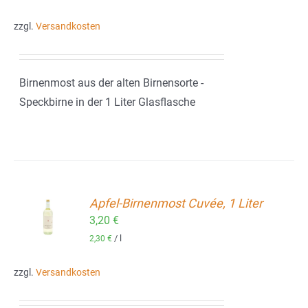
zzgl.
Versandkosten
Birnenmost aus der alten Birnensorte -
Speckbirne in der 1 Liter Glasflasche
Apfel-Birnenmost Cuvée, 1 Liter
ORB
3,20
€
/
l
2,30
€
zzgl.
Versandkosten