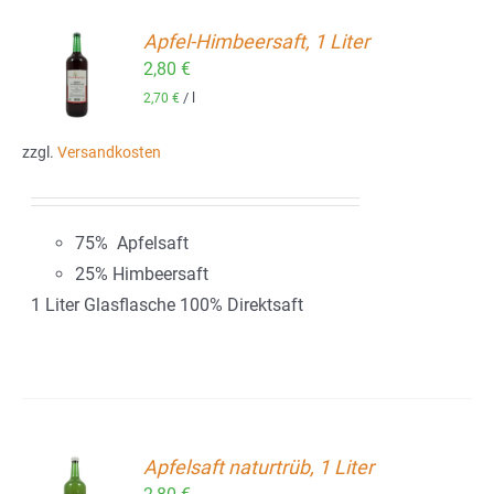
Apfel-Himbeersaft, 1 Liter
2,80
€
ORB
/
l
2,70
€
zzgl.
Versandkosten
75% Apfelsaft
25% Himbeersaft
1 Liter Glasflasche 100% Direktsaft
Apfelsaft naturtrüb, 1 Liter