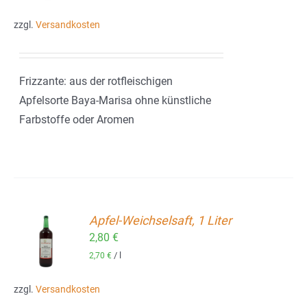
zzgl.
Versandkosten
Frizzante: aus der rotfleischigen
Apfelsorte Baya-Marisa ohne künstliche
Farbstoffe oder Aromen
Apfel-Weichselsaft, 1 Liter
2,80
€
ORB
/
l
2,70
€
zzgl.
Versandkosten