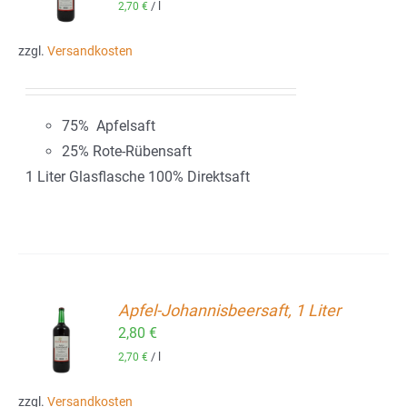
/
l
2,70
€
zzgl.
Versandkosten
75% Apfelsaft
25% Rote-Rübensaft
1 Liter Glasflasche 100% Direktsaft
Apfel-Johannisbeersaft, 1 Liter
2,80
€
ORB
/
l
2,70
€
zzgl.
Versandkosten