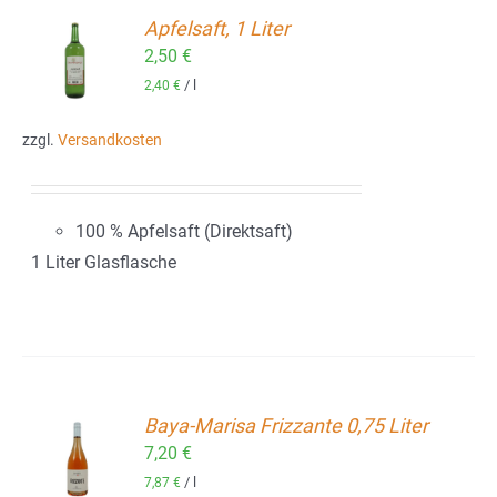
Apfelsaft, 1 Liter
2,50
€
ORB
/
l
2,40
€
zzgl.
Versandkosten
100 % Apfelsaft (Direktsaft)
1 Liter Glasflasche
Baya-Marisa Frizzante 0,75 Liter
7,20
€
ORB
/
l
7,87
€