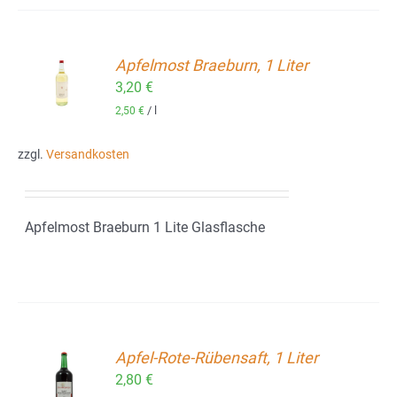
Apfelmost Braeburn, 1 Liter
ORB
3,20
€
/
l
2,50
€
zzgl.
Versandkosten
Apfelmost Braeburn 1 Lite Glasflasche
Apfel-Rote-Rübensaft, 1 Liter
2,80
€
ORB