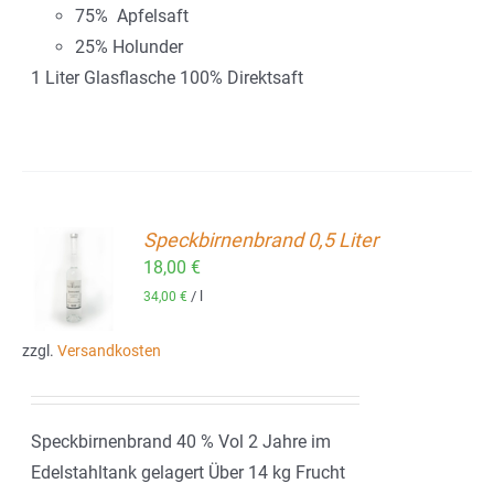
75% Apfelsaft
25% Holunder
1 Liter Glasflasche 100% Direktsaft
Speckbirnenbrand 0,5 Liter
18,00
€
ORB
/
l
34,00
€
zzgl.
Versandkosten
Speckbirnenbrand 40 % Vol 2 Jahre im
Edelstahltank gelagert Über 14 kg Frucht