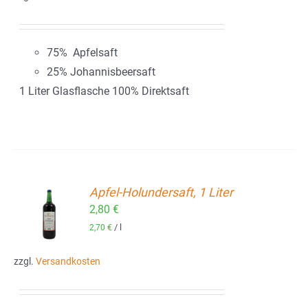
75% Apfelsaft
25% Johannisbeersaft
1 Liter Glasflasche 100% Direktsaft
Apfel-Holundersaft, 1 Liter
2,80
€
ORB
/
l
2,70
€
zzgl.
Versandkosten