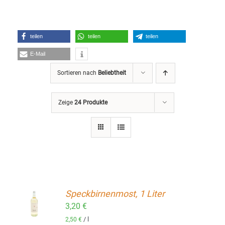
teilen
teilen
teilen
E-Mail
Sortieren nach
Beliebtheit
Zeige
24 Produkte
Speckbirnenmost, 1 Liter
ORB
3,20
€
/
l
2,50
€