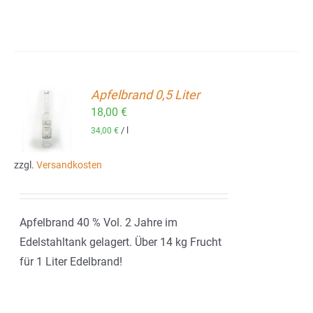
Apfelbrand 0,5 Liter
18,00
€
ORB
/
l
34,00
€
zzgl.
Versandkosten
Apfelbrand 40 % Vol. 2 Jahre im
Edelstahltank gelagert. Über 14 kg Frucht
für 1 Liter Edelbrand!