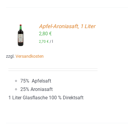
Apfel-Aroniasaft, 1 Liter
2,80
€
ORB
/
l
2,70
€
zzgl.
Versandkosten
75% Apfelsaft
25% Aroniasaft
1 Liter Glasflasche 100 % Direktsaft